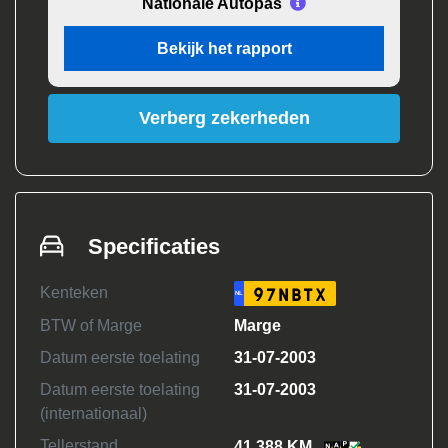
Nationale Autopas
Bekijk het rapport
Verberg zekerheden
Specificaties
Kenteken
97NBTX
NL
BTW of Marge
Marge
Datum eerste toelating
31-07-2003
Datum eerste toelating
31-07-2003
(internationaal)
Tellerstand
41.388 KM