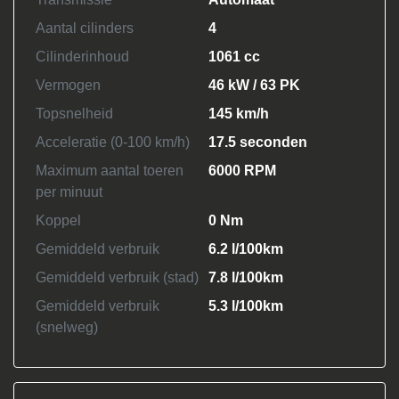
Aantal cilinders
4
Cilinderinhoud
1061 cc
Vermogen
46 kW / 63 PK
Topsnelheid
145 km/h
Acceleratie (0-100 km/h)
17.5 seconden
Maximum aantal toeren
6000 RPM
per minuut
Koppel
0 Nm
Gemiddeld verbruik
6.2 l/100km
Gemiddeld verbruik (stad)
7.8 l/100km
Gemiddeld verbruik
5.3 l/100km
(snelweg)