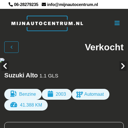
06-28279235
info@mijnautocentrum.nl
Verkocht
Suzuki Alto
1.1 GLS
Benzine
2003
Automaat
41.388 KM