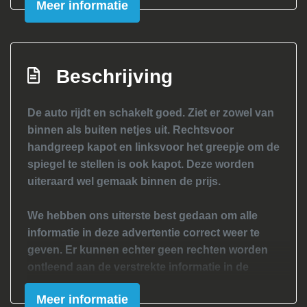
Meer informatie
Beschrijving
De auto rijdt en schakelt goed. Ziet er zowel van
binnen als buiten netjes uit. Rechtsvoor
handgreep kapot en linksvoor het greepje om de
spiegel te stellen is ook kapot. Deze worden
uiteraard wel gemaak binnen de prijs.
We hebben ons uiterste best gedaan om alle
informatie in deze advertentie correct weer te
geven. Er kunnen echter geen rechten worden
ontleend aan de verstrekte informatie in de
advertentie. Vertrouw niet alleen op deze
Meer informatie
informatie maar controleer altijd zelf de zaken