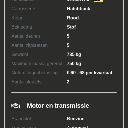
Carrosserie
Hatchback
Kleur
Rood
Bekleding
Stof
Aantal deuren
5
Aantal zitplaatsen
5
Gewicht
785 kg
Maximum massa geremd
750 kg
Motorrijtuigenbelasting
€ 60 - 68 per kwartaal
Aantal sleutels
2
Motor en transmissie
Brandstof
Benzine
Transmissie
Automaat