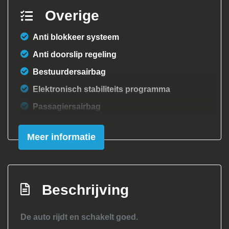
Overige
Anti blokkeer systeem
Anti doorslip regeling
Bestuurdersairbag
Elektronisch stabiliteits programma
Passagiersairbag
Zij airbag(s) voor
Meer informatie
Exterieur
Achterruitwisser
Buitenspiegels elektrisch verstel- en
Beschrijving
verwarmbaar
Centrale vergrendeling met
De auto rijdt en schakelt goed.
afstandsbediening