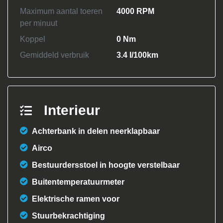
Maximum aantal toeren
4000 RPM
per minuut
Koppel
0 Nm
Gemiddeld verbruik
3.4 l/100km
Interieur
Achterbank in delen neerklapbaar
Airco
Bestuurdersstoel in hoogte verstelbaar
Buitentemperatuurmeter
Elektrische ramen voor
Stuurbekrachtiging