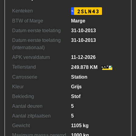
Kenteken
2SLN43
NL
BTW of Marge
Marge
Datum eerste toelating
31-10-2013
Datum eerste toelating
31-10-2013
(internationaal)
APK vervaldatum
11-12-2026
Tellerstand
249.878 KM
Carrosserie
Station
Kleur
Grijs
Bekleding
Stof
Aantal deuren
5
Aantal zitplaatsen
5
Gewicht
1105 kg
Maximum massa geremd
1000 kg