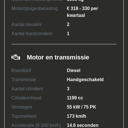
Motorrijtuigenbelasting
€ 318 - 330 per
kwartaal
Aantal sleutels
2
Aantal handzenders
1
Motor en transmissie
Brandstof
Diesel
Transmissie
Handgeschakeld
Aantal cilinders
3
Cilinderinhoud
1199 cc
Vermogen
55 kW / 75 PK
Topsnelheid
173 km/h
Acceleratie (0-100 km/h)
14.6 seconden