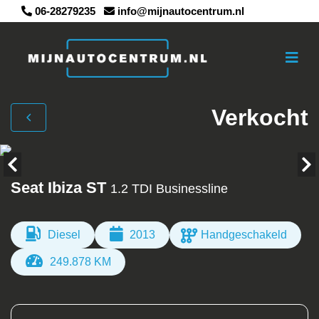
06-28279235
info@mijnautocentrum.nl
Verkocht
Seat Ibiza ST
1.2 TDI Businessline
Diesel
2013
Handgeschakeld
249.878 KM