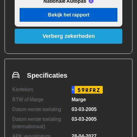
Nationale Autopas
Bekijk het rapport
Verberg zekerheden
Specificaties
Kenteken
59RFRZ
NL
BTW of Marge
Marge
Datum eerste toelating
03-03-2005
Datum eerste toelating
03-03-2005
(internationaal)
APK vervaldatum
28-04-2027