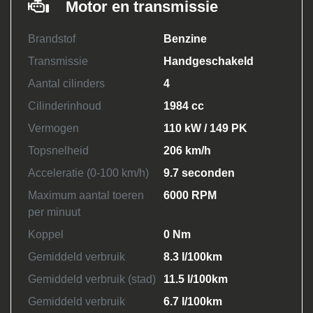
Motor en transmissie
Brandstof
Benzine
Transmissie
Handgeschakeld
Aantal cilinders
4
Cilinderinhoud
1984 cc
Vermogen
110 kW / 149 PK
Topsnelheid
206 km/h
Acceleratie (0-100 km/h)
9.7 seconden
Maximum aantal toeren
6000 RPM
per minuut
Koppel
0 Nm
Gemiddeld verbruik
8.3 l/100km
Gemiddeld verbruik (stad)
11.5 l/100km
Gemiddeld verbruik
6.7 l/100km