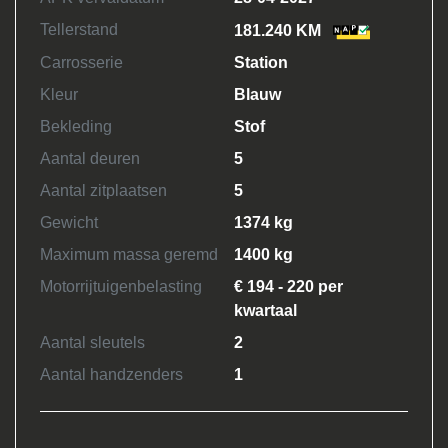
Tellerstand
181.240 KM
Carrosserie
Station
Kleur
Blauw
Bekleding
Stof
Aantal deuren
5
Aantal zitplaatsen
5
Gewicht
1374 kg
Maximum massa geremd
1400 kg
Motorrijtuigenbelasting
€ 194 - 220 per
kwartaal
Aantal sleutels
2
Aantal handzenders
1