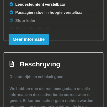
Lendesteun(en) verstelbaar
Passagiersstoel in hoogte verstelbaar
Stuur leder
Stuurbekrachtiging
Exterieur
Meer informatie
Achterruitwisser
Buitenspiegels elektrisch inklapbaar
Beschrijving
Buitenspiegels elektrisch verstel- en
verwarmbaar
De auto rijdt en schakelt goed.
Buitenspiegels elektrisch verstelbaar
Buitenspiegels verwarmbaar
We hebben ons uiterste best gedaan om alle
informatie in deze advertentie correct weer te
Centrale vergrendeling met
geven. Er kunnen echter geen rechten worden
afstandsbediening
ontleend aan de verstrekte informatie in de