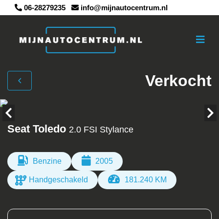
06-28279235
info@mijnautocentrum.nl
Verkocht
Seat Toledo
2.0 FSI Stylance
Benzine
2005
Handgeschakeld
181.240 KM