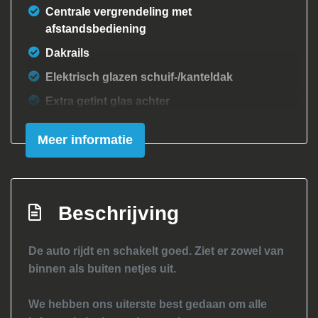
Centrale vergrendeling met
afstandsbediening
Dakrails
Elektrisch glazen schuif-/kanteldak
Extra getint glas achter
Getint glas
Meer informatie
Koplampreiniging
Lichtmetalen velgen 17"
Mistlampen voor
Beschrijving
Sportvelgen
Xenon koplampen
De auto rijdt en schakelt goed. Ziet er zowel van
binnen als buiten netjes uit.
Interieur
We hebben ons uiterste best gedaan om alle
Achterbank in delen neerklapbaar