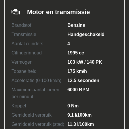
Motor en transmissie
Brandstof
Benzine
Transmissie
Handgeschakeld
Aantal cilinders
4
Cilinderinhoud
1995 cc
Vermogen
103 kW / 140 PK
Topsnelheid
175 km/h
Acceleratie (0-100 km/h)
12.5 seconden
Maximum aantal toeren
6000 RPM
per minuut
Koppel
0 Nm
Gemiddeld verbruik
9.1 l/100km
Gemiddeld verbruik (stad)
11.3 l/100km