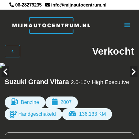
06-28279235
info@mijnautocentrum.nl
Verkocht
Suzuki Grand Vitara
2.0-16V High Executive
Benzine
2007
Handgeschakeld
136.133 KM