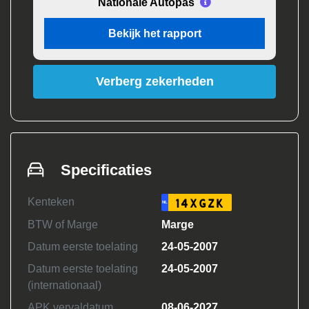
Nationale Autopas
Bekijk het rapport
Verberg zekerheden
Specificaties
Kenteken
14XGZK
NL
BTW of Marge
Marge
Datum eerste toelating
24-05-2007
Datum eerste toelating
24-05-2007
(internationaal)
APK vervaldatum
08-06-2027