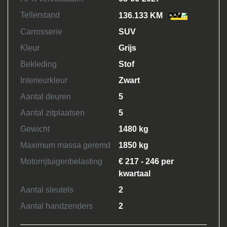
Tellerstand
136.133 KM
Carrosserie
SUV
Kleur
Grijs
Bekleding
Stof
Interieurkleur
Zwart
Aantal deuren
5
Aantal zitplaatsen
5
Gewicht
1480 kg
Maximum massa geremd
1850 kg
Motorrijtuigenbelasting
€ 217 - 246 per
kwartaal
Aantal sleutels
2
Aantal handzenders
2