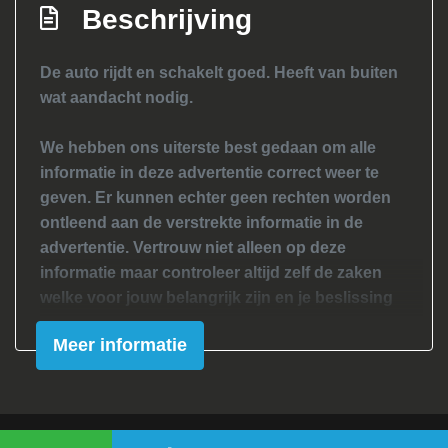
Beschrijving
De auto rijdt en schakelt goed. Heeft van buiten
wat aandacht nodig.
We hebben ons uiterste best gedaan om alle
informatie in deze advertentie correct weer te
geven. Er kunnen echter geen rechten worden
ontleend aan de verstrekte informatie in de
advertentie. Vertrouw niet alleen op deze
informatie maar controleer altijd zelf de zaken
welke voor jouw belangrijk zijn en je beslissing
zouden kunnen beïnvloeden. Neem contact op
Meer informatie
met de verkoper voor aanvullende vragen.