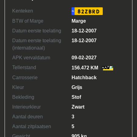
Kenteken
82ZBRD
NL
BTW of Marge
Marge
Datum eerste toelating
18-12-2007
Datum eerste toelating
18-12-2007
(internationaal)
APK vervaldatum
09-02-2027
Tellerstand
156.472 KM
Carrosserie
Hatchback
Kleur
Grijs
Bekleding
Stof
Interieurkleur
Zwart
Aantal deuren
3
Aantal zitplaatsen
5
Gewicht
905 kg