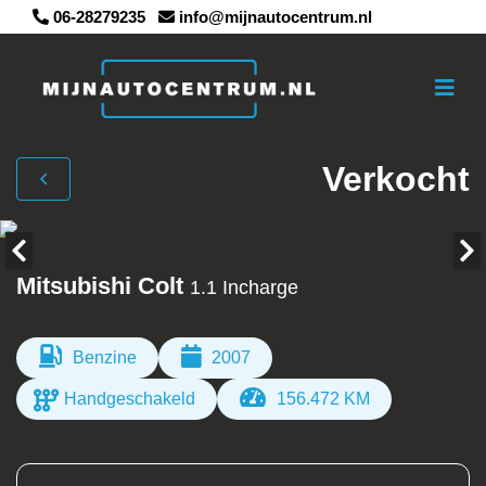
06-28279235
info@mijnautocentrum.nl
Verkocht
Mitsubishi Colt
1.1 Incharge
Benzine
2007
Handgeschakeld
156.472 KM