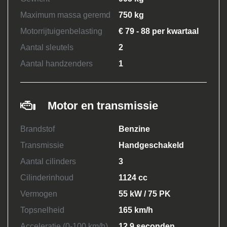
Maximum massa geremd
750 kg
Motorrijtuigenbelasting
€ 79 - 88 per kwartaal
Aantal sleutels
2
Aantal handzenders
1
Motor en transmissie
Brandstof
Benzine
Transmissie
Handgeschakeld
Aantal cilinders
3
Cilinderinhoud
1124 cc
Vermogen
55 kW / 75 PK
Topsnelheid
165 km/h
Acceleratie (0-100 km/h)
12.9 seconden