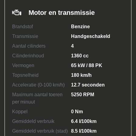
Motor en transmissie
Brandstof
Benzine
Transmissie
Handgeschakeld
Aantal cilinders
4
Cilinderinhoud
1360 cc
Vermogen
65 kW / 88 PK
Topsnelheid
180 km/h
Acceleratie (0-100 km/h)
12.7 seconden
Maximum aantal toeren
5250 RPM
per minuut
Koppel
0 Nm
Gemiddeld verbruik
6.4 l/100km
Gemiddeld verbruik (stad)
8.5 l/100km