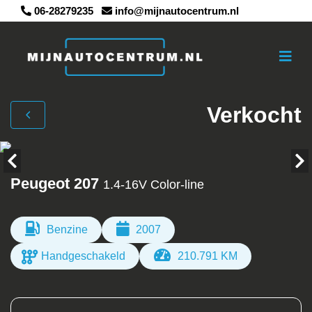
06-28279235
info@mijnautocentrum.nl
Verkocht
Peugeot 207
1.4-16V Color-line
Benzine
2007
Handgeschakeld
210.791 KM