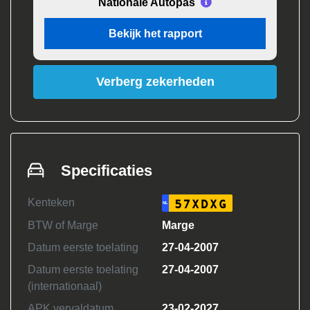
Nationale Autopas
Bekijk het rapport
Verberg zekerheden
Specificaties
Kenteken
57XDXG
NL
BTW of Marge
Marge
Datum eerste toelating
27-04-2007
Datum eerste toelating
27-04-2007
(internationaal)
APK vervaldatum
23-02-2027