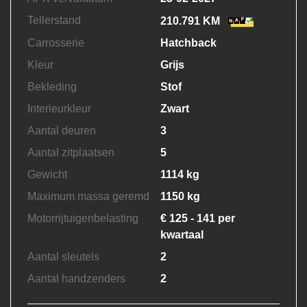
Tellerstand
210.791 KM
Carrosserie
Hatchback
Kleur
Grijs
Bekleding
Stof
Interieurkleur
Zwart
Aantal deuren
3
Aantal zitplaatsen
5
Gewicht
1114 kg
Maximum massa geremd
1150 kg
Motorrijtuigenbelasting
€ 125 - 141 per
kwartaal
Aantal sleutels
2
Aantal handzenders
2