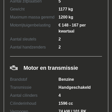
Aantal zitplaatsen
5
Gewicht
1177 kg
Maximum massa geremd
1200 kg
Motorrijtuigenbelasting
€ 148 - 167 per
kwartaal
Aantal sleutels
2
Aantal handzenders
2
Motor en transmissie
Brandstof
Benzine
Transmissie
Handgeschakeld
Aantal cilinders
4
Cilinderinhoud
1596 cc
Vermogen
74 kW / 101 PK