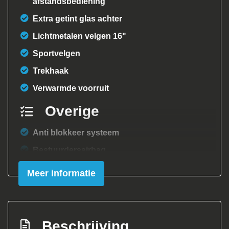
afstandsbediening
Extra getint glas achter
Lichtmetalen velgen 16"
Sportvelgen
Trekhaak
Verwarmde voorruit
Overige
Anti blokkeer systeem
Bestuurdersairbag
Elektronisch stabiliteits programma
Meer informatie
Elektronische remkrachtverdeling
Hoofd airbag(s) achter
Hoofd airbag(s) voor
Beschrijving