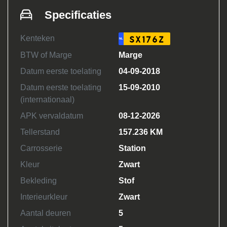
Specificaties
Kenteken
SX176Z
NL
BTW of Marge
Marge
Datum eerste toelating
04-09-2018
Datum eerste toelating
15-09-2010
(internationaal)
APK vervaldatum
08-12-2026
Tellerstand
157.236 KM
Carrosserie
Station
Kleur
Zwart
Bekleding
Stof
Interieurkleur
Zwart
Aantal deuren
5