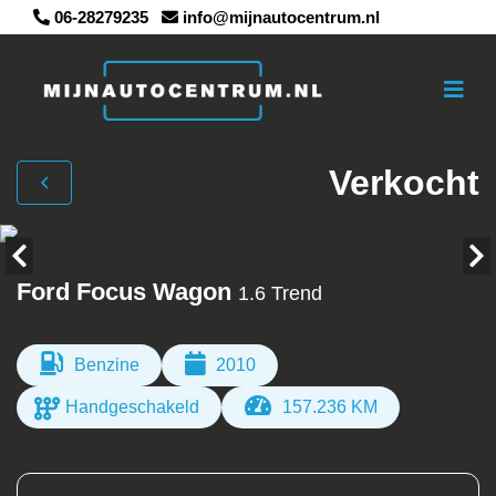
06-28279235
info@mijnautocentrum.nl
Verkocht
Ford Focus Wagon
1.6 Trend
Benzine
2010
Handgeschakeld
157.236 KM