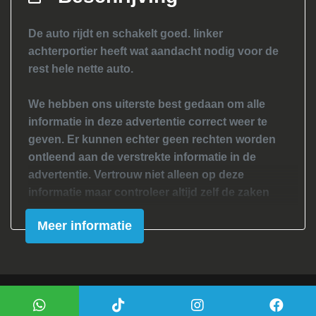
Passagiersairbag
De auto rijdt en schakelt goed. linker
Zij airbag(s) voor
achterportier heeft wat aandacht nodig voor de
Interieur
rest hele nette auto.
Airco
We hebben ons uiterste best gedaan om alle
Bestuurdersstoel in hoogte verstelbaar
informatie in deze advertentie correct weer te
geven. Er kunnen echter geen rechten worden
Elektrische ramen voor
ontleend aan de verstrekte informatie in de
Stuurbekrachtiging
advertentie. Vertrouw niet alleen op deze
informatie maar controleer altijd zelf de zaken
welke voor jouw belangrijk zijn en je beslissing
Meer informatie
zouden kunnen beïnvloeden. Neem contact op
met de verkoper voor aanvullende vragen.
Mogelijk gemaakt door
Mobilox