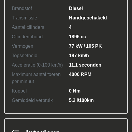
Brandstof
Diesel
Transmissie
Handgeschakeld
Aantal cilinders
4
Cilinderinhoud
1896 cc
Vermogen
77 kW / 105 PK
Topsnelheid
187 km/h
Acceleratie (0-100 km/h)
11.1 seconden
Maximum aantal toeren
4000 RPM
per minuut
Koppel
0 Nm
Gemiddeld verbruik
5.2 l/100km