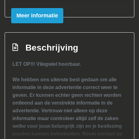
Exterieur
Meer informatie
Achterruitwisser
Buitenspiegels elektrisch verstelbaar
Buitenspiegels in carrosseriekleur
Beschrijving
Bumpers in carrosseriekleur
Centrale vergrendeling met
LET OP!!! Vliegwiel hoorbaar.
afstandsbediening
Getint glas
We hebben ons uiterste best gedaan om alle
informatie in deze advertentie correct weer te
Lichtmetalen velgen 17"
geven. Er kunnen echter geen rechten worden
Sportonderstel
ontleend aan de verstrekte informatie in de
Sportvelgen
advertentie. Vertrouw niet alleen op deze
informatie maar controleer altijd zelf de zaken
Overige
welke voor jouw belangrijk zijn en je beslissing
zouden kunnen beïnvloeden. Neem contact op
Anti blokkeer systeem