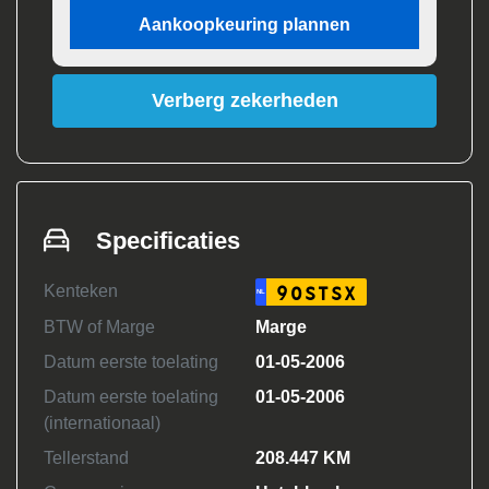
Aankoopkeuring plannen
Verberg zekerheden
Specificaties
Kenteken
90STSX
NL
BTW of Marge
Marge
Datum eerste toelating
01-05-2006
Datum eerste toelating
01-05-2006
(internationaal)
Tellerstand
208.447 KM