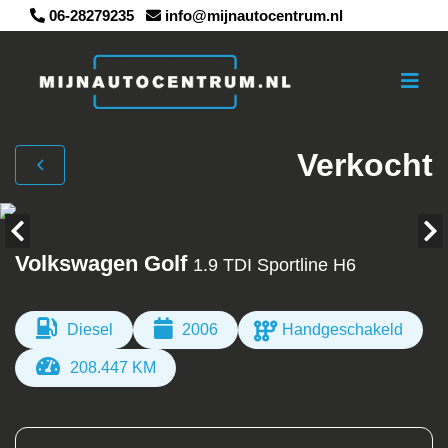
06-28279235
info@mijnautocentrum.nl
Verkocht
Volkswagen Golf
1.9 TDI Sportline H6
Diesel
2006
Handgeschakeld
208.447 KM