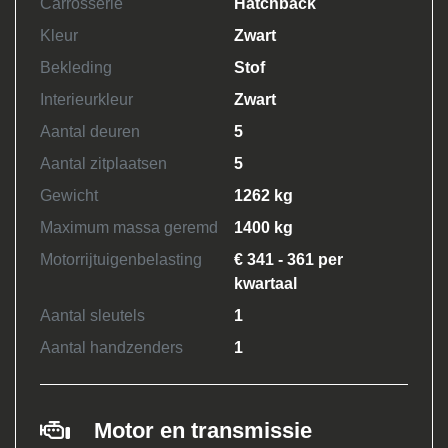
Carrosserie
Hatchback
Kleur
Zwart
Bekleding
Stof
Interieurkleur
Zwart
Aantal deuren
5
Aantal zitplaatsen
5
Gewicht
1262 kg
Maximum massa geremd
1400 kg
Motorrijtuigenbelasting
€ 341 - 361 per
kwartaal
Aantal sleutels
1
Aantal handzenders
1
Motor en transmissie