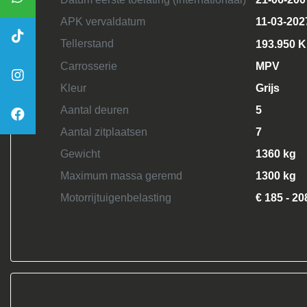
APK vervaldatum
11-03-202
Tellerstand
193.950 
Carrosserie
MPV
Kleur
Grijs
Aantal deuren
5
Aantal zitplaatsen
7
Gewicht
1360 kg
Maximum massa geremd
1300 kg
Motorrijtuigenbelasting
€ 185 - 20