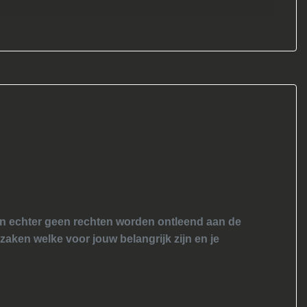
nen echter geen rechten worden ontleend aan de
 zaken welke voor jouw belangrijk zijn en je