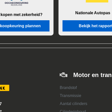
Nationale Autopas
 kopen met zekerheid?
koopkeuring plannen
Bekijk het rappor
Motor en tra
Brandstof
NK
Transmissie
Aantal cilinders
7
Cilinderinhoud
7