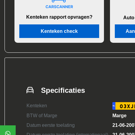
Kenteken rapport opvragen?
Auto
Kenteken check
Aan
Specificaties
Kenteken
03XJ
NL
BTW of Marge
Marge
Datum eerste toelating
21-06-200
Datum eerste toelating (internationaal)
21-06-200