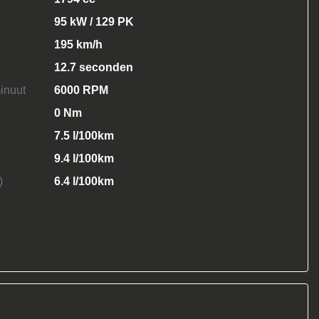
95 kW / 129 PK
195 km/h
12.7 seconden
inuut
6000 RPM
0 Nm
7.5 l/100km
9.4 l/100km
)
6.4 l/100km