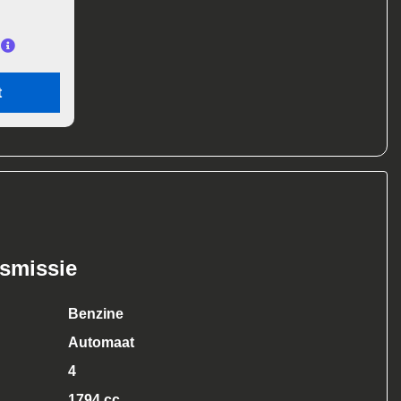
t
nsmissie
Benzine
Automaat
4
1794 cc