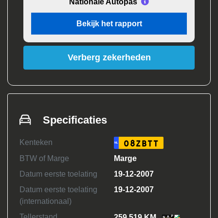
Nationale Autopas
Bekijk het rapport
Verberg zekerheden
Specificaties
Kenteken
08ZBTT
NL
BTW of Marge
Marge
Datum eerste toelating
19-12-2007
Datum eerste toelating
19-12-2007
(internationaal)
Tellerstand
259.519 KM