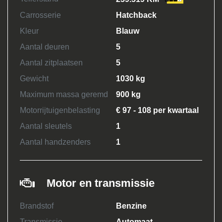
Carrosserie
Hatchback
Kleur
Blauw
Aantal deuren
5
Aantal zitplaatsen
5
Gewicht
1030 kg
Maximum massa geremd
900 kg
Motorrijtuigenbelasting
€ 97 - 108 per kwartaal
Aantal sleutels
1
Aantal handzenders
1
Motor en transmissie
Brandstof
Benzine
Transmissie
Automaat