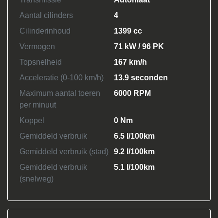
Aantal cilinders
4
Cilinderinhoud
1399 cc
Vermogen
71 kW / 96 PK
Topsnelheid
167 km/h
Acceleratie (0-100 km/h)
13.9 seconden
Maximum aantal toeren
6000 RPM
per minuut
Koppel
0 Nm
Gemiddeld verbruik
6.5 l/100km
Gemiddeld verbruik (stad)
9.2 l/100km
Gemiddeld verbruik
5.1 l/100km
(snelweg)