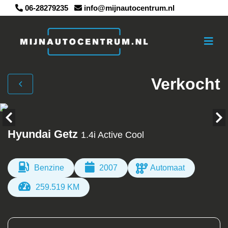
06-28279235
info@mijnautocentrum.nl
Verkocht
Hyundai Getz
1.4i Active Cool
Benzine
2007
Automaat
259.519 KM