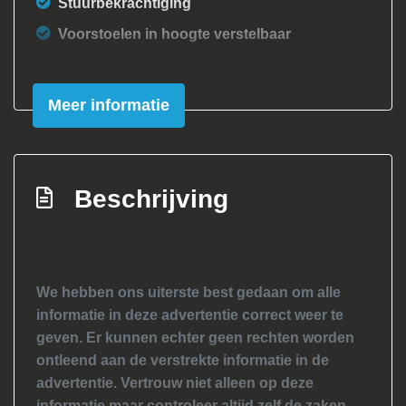
Stuurbekrachtiging
Voorstoelen in hoogte verstelbaar
Exterieur
Meer informatie
Achterspoiler
Buitenspiegels elektrisch verstel- en
verwarmbaar
Beschrijving
Buitenspiegels in carrosseriekleur
Bumpers in carrosseriekleur
Centrale vergrendeling met
afstandsbediening
We hebben ons uiterste best gedaan om alle
Getint glas
informatie in deze advertentie correct weer te
geven. Er kunnen echter geen rechten worden
Lichtmetalen velgen 15"
ontleend aan de verstrekte informatie in de
Mistlampen voor
advertentie. Vertrouw niet alleen op deze
Sportonderstel
informatie maar controleer altijd zelf de zaken