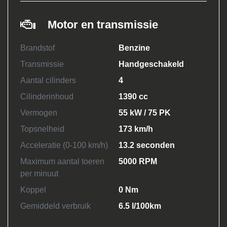
Motor en transmissie
Brandstof
Benzine
Transmissie
Handgeschakeld
Aantal cilinders
4
Cilinderinhoud
1390 cc
Vermogen
55 kW / 75 PK
Topsnelheid
173 km/h
Acceleratie (0-100 km/h)
13.2 seconden
Maximum aantal toeren
5000 RPM
per minuut
Koppel
0 Nm
Gemiddeld verbruik
6.5 l/100km