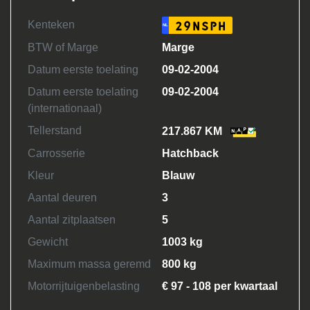
Kenteken
29NSPH
NL
BTW of Marge
Marge
Datum eerste toelating
09-02-2004
Datum eerste toelating
09-02-2004
(internationaal)
Tellerstand
217.867 KM
Carrosserie
Hatchback
Kleur
Blauw
Aantal deuren
3
Aantal zitplaatsen
5
Gewicht
1003 kg
Maximum massa geremd
800 kg
Motorrijtuigenbelasting
€ 97 - 108 per kwartaal