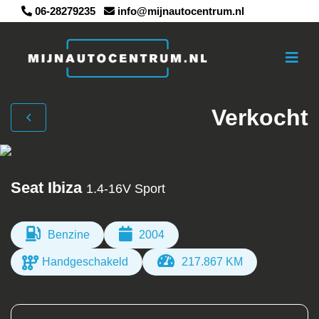
06-28279235
info@mijnautocentrum.nl
Verkocht
Seat Ibiza
1.4-16V Sport
Benzine
2004
Handgeschakeld
217.867 KM