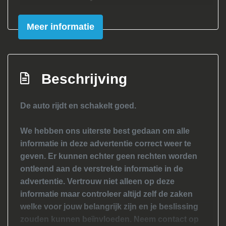
Bestuurdersairbag
Meer informatie
Elektronische remkrachtverdeling
Hoofd airbag(s) voor
Passagiersairbag
Beschrijving
Zij airbag(s) voor
Exterieur
De auto rijdt en schakelt goed.
Afst. bed. voor centr. deurvergr
We hebben ons uiterste best gedaan om alle
informatie in deze advertentie correct weer te
Buitenspiegels van binnenuit verstelbaar
geven. Er kunnen echter geen rechten worden
Centrale vergrendeling
ontleend aan de verstrekte informatie in de
Getint glas
advertentie. Vertrouw niet alleen op deze
informatie maar controleer altijd zelf de zaken
Mistlampen voor
welke voor jouw belangrijk zijn en je beslissing
zouden kunnen beïnvloeden. Neem contact op