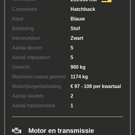
Carrosserie
Hatchback
Kleur
Blauw
Bekleding
Stof
Interieurkleur
Zwart
Aantal deuren
5
Aantal zitplaatsen
5
Gewicht
980 kg
Maximum massa geremd
1174 kg
Motorrijtuigenbelasting
€ 97 - 108 per kwartaal
Aantal sleutels
2
Aantal handzenders
1
Motor en transmissie