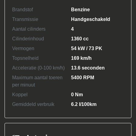
Brandstof
Benzine
Transmissie
Handgeschakeld
Aantal cilinders
4
Cilinderinhoud
1360 cc
Vermogen
54 kW / 73 PK
Topsnelheid
169 km/h
Acceleratie (0-100 km/h)
13.6 seconden
Maximum aantal toeren
5400 RPM
per minuut
Koppel
0 Nm
Gemiddeld verbruik
6.2 l/100km