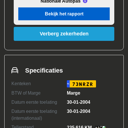
Nationale Autopas
Bekijk het rapport
Verberg zekerheden
Specificaties
Kenteken
73NRZR
NL
BTW of Marge
Marge
Datum eerste toelating
30-01-2004
Datum eerste toelating
30-01-2004
(internationaal)
Tellerstand
235.616 KM