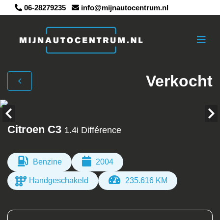
06-28279235
info@mijnautocentrum.nl
Verkocht
Citroen C3
1.4i Différence
Benzine
2004
Handgeschakeld
235.616 KM