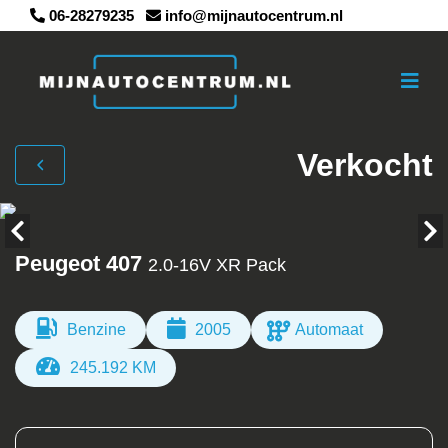
06-28279235
info@mijnautocentrum.nl
Verkocht
Peugeot 407
2.0-16V XR Pack
Benzine
2005
Automaat
245.192 KM