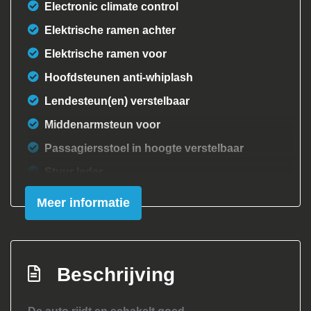
Electronic climate control
Elektrische ramen achter
Elektrische ramen voor
Hoofdsteunen anti-whiplash
Lendesteun(en) verstelbaar
Middenarmsteun voor
Passagiersstoel in hoogte verstelbaar
Stuur leder
Stuur verstelbaar
Meer informatie
Stuurbekrachtiging
Overige
Beschrijving
Achteropkomend verkeer waarschuwing
Anti blokkeer systeem