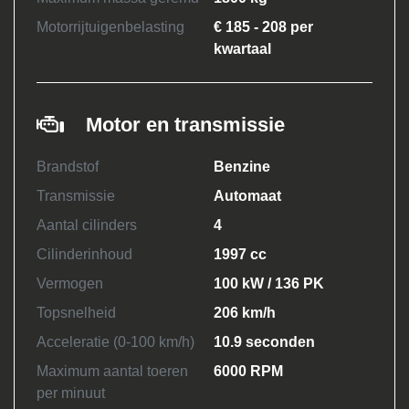
Motorrijtuigenbelasting
€ 185 - 208 per
kwartaal
Motor en transmissie
Brandstof
Benzine
Transmissie
Automaat
Aantal cilinders
4
Cilinderinhoud
1997 cc
Vermogen
100 kW / 136 PK
Topsnelheid
206 km/h
Acceleratie (0-100 km/h)
10.9 seconden
Maximum aantal toeren
6000 RPM
per minuut