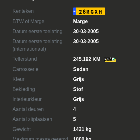
Kenteken
28RGXH
NL
BTW of Marge
Marge
Datum eerste toelating
30-03-2005
Datum eerste toelating
30-03-2005
(internationaal)
Tellerstand
245.192 KM
Carrosserie
Sedan
Kleur
Grijs
Bekleding
Stof
Interieurkleur
Grijs
Aantal deuren
4
Aantal zitplaatsen
5
Gewicht
1421 kg
Maximum massa geremd
1800 kg