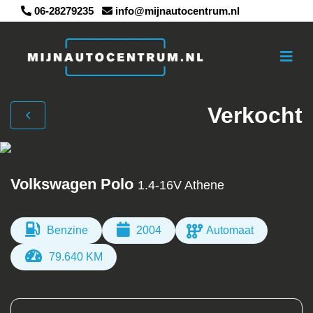
06-28279235
info@mijnautocentrum.nl
Verkocht
Volkswagen Polo
1.4-16V Athene
Benzine
2004
Automaat
79.640 KM