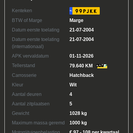
Kenteken
99PJKK
NL
BTW of Marge
Marge
Datum eerste toelating
21-07-2004
Datum eerste toelating
21-07-2004
(internationaal)
APK vervaldatum
01-11-2026
Tellerstand
79.640 KM
Carrosserie
Hatchback
Kleur
Wit
Aantal deuren
4
Aantal zitplaatsen
5
Gewicht
1028 kg
Maximum massa geremd
1000 kg
Motorrijtuigenbelasting
€ 97 - 108 per kwartaal