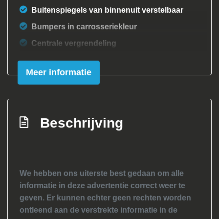
Buitenspiegels van binnenuit verstelbaar
Bumpers in carrosseriekleur
Centrale vergrendeling
Warmtewerend glas
Meer informatie
Overige
Anti blokkeer systeem
Bestuurdersairbag
Beschrijving
Passagiersairbag
Zij airbag(s) voor
We hebben ons uiterste best gedaan om alle
informatie in deze advertentie correct weer te
geven. Er kunnen echter geen rechten worden
ontleend aan de verstrekte informatie in de