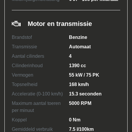
Motor en transmissie
Brandstof
Benzine
Transmissie
Automaat
Aantal cilinders
4
Cilinderinhoud
1390 cc
Vermogen
55 kW / 75 PK
Topsnelheid
168 km/h
Acceleratie (0-100 km/h)
15.3 seconden
Maximum aantal toeren
5000 RPM
per minuut
Koppel
0 Nm
Gemiddeld verbruik
7.5 l/100km