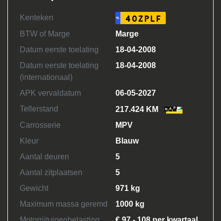
Kenteken
40ZPLF
NL
BTW of Marge
Marge
Datum eerste toelating
18-04-2008
Datum eerste toelating
18-04-2008
(internationaal)
APK vervaldatum
06-05-2027
Tellerstand
217.424 KM
Carrosserie
MPV
Kleur
Blauw
Aantal deuren
5
Aantal zitplaatsen
5
Gewicht
971 kg
Maximum massa geremd
1000 kg
Motorrijtuigenbelasting
€ 97 - 108 per kwartaal