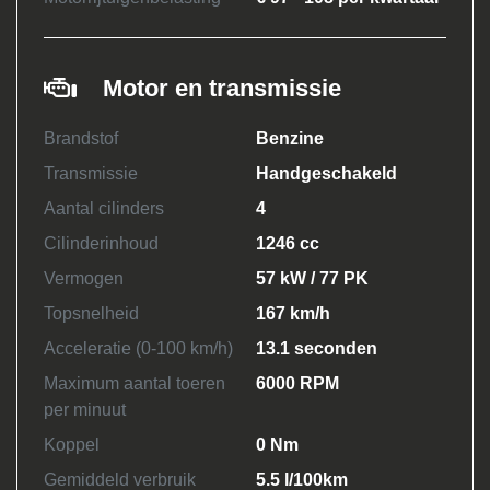
Motor en transmissie
Brandstof
Benzine
Transmissie
Handgeschakeld
Aantal cilinders
4
Cilinderinhoud
1246 cc
Vermogen
57 kW / 77 PK
Topsnelheid
167 km/h
Acceleratie (0-100 km/h)
13.1 seconden
Maximum aantal toeren
6000 RPM
per minuut
Koppel
0 Nm
Gemiddeld verbruik
5.5 l/100km