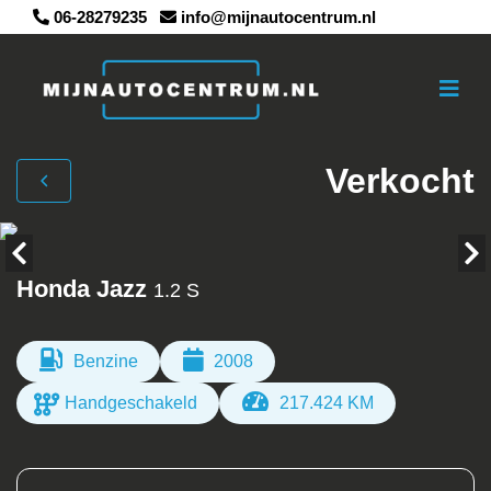
06-28279235
info@mijnautocentrum.nl
Verkocht
Honda Jazz
1.2 S
Benzine
2008
Handgeschakeld
217.424 KM