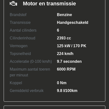
Motor en transmissie
Brandstof
Benzine
Transmissie
Handgeschakeld
Aantal cilinders
6
Cilinderinhoud
2393 cc
Vermogen
125 kW / 170 PK
Topsnelheid
224 km/h
Acceleratie (0-100 km/h)
9.7 seconden
Maximum aantal toeren
6000 RPM
per minuut
Koppel
0 Nm
Gemiddeld verbruik
9.8 l/100km