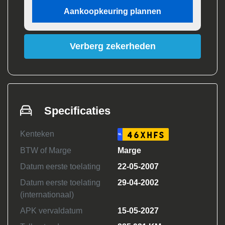
Aankoopkeuring plannen
Verberg zekerheden
Specificaties
Kenteken
46XHFS
NL
BTW of Marge
Marge
Datum eerste toelating
22-05-2007
Datum eerste toelating
29-04-2002
(internationaal)
APK vervaldatum
15-05-2027