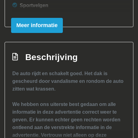
Sportvelgen
Windscherm
Meer informatie
Xenon koplampen
Interieur
Airco met automatische regeling
Beschrijving
Aluminium interieur afwerking
De auto rijdt en schakelt goed. Het dak is
Elektrische ramen voor en achter
gescheurd door vandalisme en rondom de auto
Hoofdsteunen voor en achter
zitten wat krassen.
Middenarmsteun voor
We hebben ons uiterste best gedaan om alle
Sportstoelen voor
informatie in deze advertentie correct weer te
Stuur leder
geven. Er kunnen echter geen rechten worden
Stuurbekrachtiging
ontleend aan de verstrekte informatie in de
advertentie. Vertrouw niet alleen op deze
Verstelbare stuurkolom