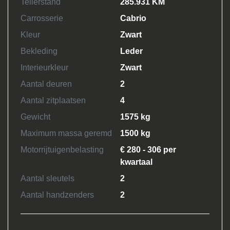
Tellerstand
285.931 KM
Carrosserie
Cabrio
Kleur
Zwart
Bekleding
Leder
Interieurkleur
Zwart
Aantal deuren
2
Aantal zitplaatsen
4
Gewicht
1575 kg
Maximum massa geremd
1500 kg
Motorrijtuigenbelasting
€ 280 - 306 per
kwartaal
Aantal sleutels
2
Aantal handzenders
2