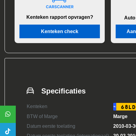
Kenteken rapport opvragen?
Auto
Kenteken check
Aan
Specificaties
Kenteken
68LD
NL
BTW of Marge
Marge
Datum eerste toelating
2010-03-3
Datum eerste toelating (internationaal)
30-03-201