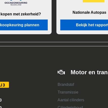
Nationale Autopas
 kopen met zekerheid?
koopkeuring plannen
Bekijk het rappor
Motor en tra
Brandstof
J3
Transmissie
Aantal cilinders
0
Cilinderinhoud
0