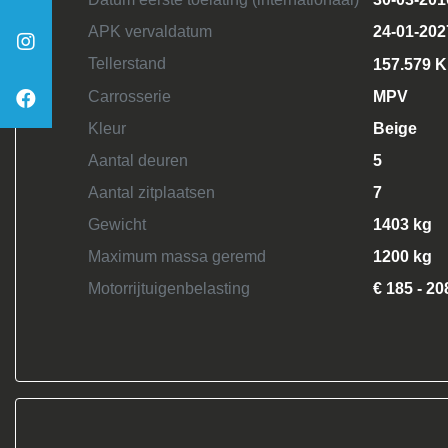
APK vervaldatum
24-01-202
Tellerstand
157.579 
Carrosserie
MPV
Kleur
Beige
Aantal deuren
5
Aantal zitplaatsen
7
Gewicht
1403 kg
Maximum massa geremd
1200 kg
Motorrijtuigenbelasting
€ 185 - 20