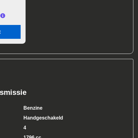
t
nsmissie
Benzine
Handgeschakeld
4
1796 cc