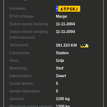
Kenteken
69PSRJ
NL
BTW of Marge
Marge
Datum eerste toelating
11-11-2004
Datum eerste toelating
11-11-2004
(internationaal)
Tellerstand
261.323 KM
Carrosserie
Station
Kleur
Grijs
Bekleding
Stof
Interieurkleur
Zwart
Aantal deuren
5
Aantal zitplaatsen
5
Gewicht
1195 kg
Maximum massa geremd
1200 kg