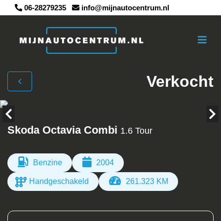
06-28279235
info@mijnautocentrum.nl
Verkocht
Skoda Octavia Combi
1.6 Tour
Benzine
2004
Handgeschakeld
261.323 KM