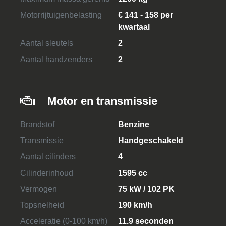
Motorrijtuigenbelasting
€ 141 - 158 per
kwartaal
Aantal sleutels
2
Aantal handzenders
2
Motor en transmissie
Brandstof
Benzine
Transmissie
Handgeschakeld
Aantal cilinders
4
Cilinderinhoud
1595 cc
Vermogen
75 kW / 102 PK
Topsnelheid
190 km/h
Acceleratie (0-100 km/h)
11.9 seconden