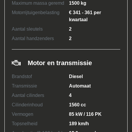
Maximum massa geremd
1500 kg
Motorrijtuigenbelasting
€ 341 - 361 per
kwartaal
Aantal sleutels
2
Aantal handzenders
2
Motor en transmissie
Brandstof
Diesel
Transmissie
Automaat
Aantal cilinders
4
Cilinderinhoud
1560 cc
Vermogen
85 kW / 116 PK
Topsnelheid
189 km/h