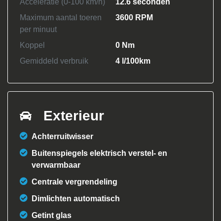
Acceleratie (0-100 km/h)
12.6 seconden
Maximum aantal toeren
3600 RPM
per minuut
Koppel
0 Nm
Gemiddeld verbruik
4 l/100km
Exterieur
Achterruitwisser
Buitenspiegels elektrisch verstel- en
verwarmbaar
Centrale vergrendeling
Dimlichten automatisch
Getint glas