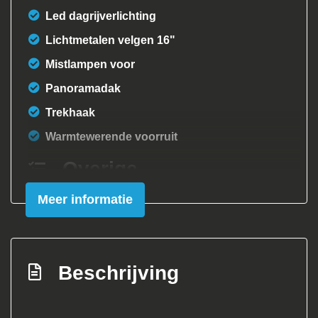
Led dagrijverlichting
Lichtmetalen velgen 16"
Mistlampen voor
Panoramadak
Trekhaak
Warmtewerende voorruit
Overige
Meer informatie
Anti blokkeer systeem
Anti doorslip regeling
Bestuurdersairbag
Beschrijving
Bluetooth
Brake assist system