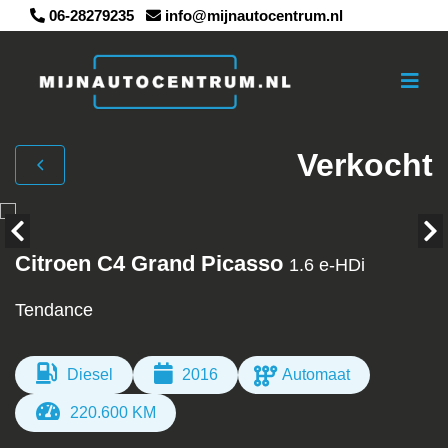
06-28279235
info@mijnautocentrum.nl
Verkocht
Citroen C4 Grand Picasso
1.6 e-HDi
Tendance
Diesel
2016
Automaat
220.600 KM