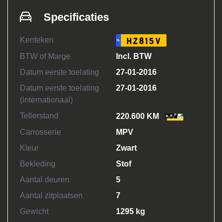
Specificaties
Kenteken
HZ815V
NL
BTW of Marge
Incl. BTW
Datum eerste toelating
27-01-2016
Datum eerste toelating
27-01-2016
(internationaal)
Tellerstand
220.600 KM
Carrosserie
MPV
Kleur
Zwart
Bekleding
Stof
Aantal deuren
5
Aantal zitplaatsen
7
Gewicht
1295 kg