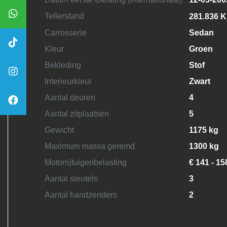
Tellerstand
281.836 
Carrosserie
Sedan
Kleur
Groen
Bekleding
Stof
Interieurkleur
Zwart
Aantal deuren
4
Aantal zitplaatsen
5
Gewicht
1175 kg
Maximum massa geremd
1300 kg
Motorrijtuigenbelasting
€ 141 - 15
Aantal sleutels
3
Aantal handzenders
2