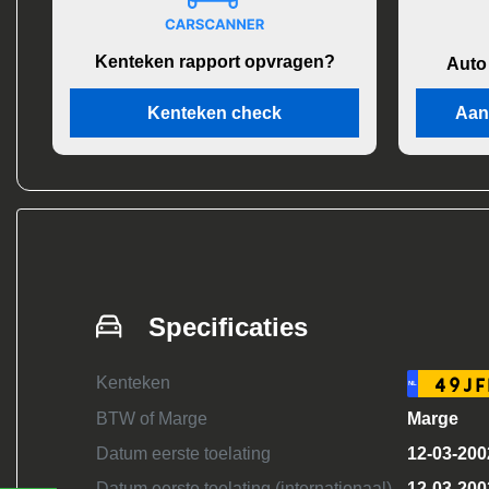
Kenteken rapport opvragen?
Auto
Kenteken check
Aan
Specificaties
Kenteken
49JF
NL
BTW of Marge
Marge
Datum eerste toelating
12-03-200
Datum eerste toelating (internationaal)
12-03-200