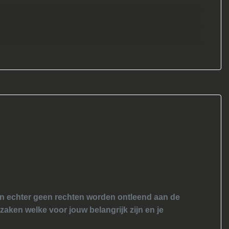
nen echter geen rechten worden ontleend aan de
 zaken welke voor jouw belangrijk zijn en je