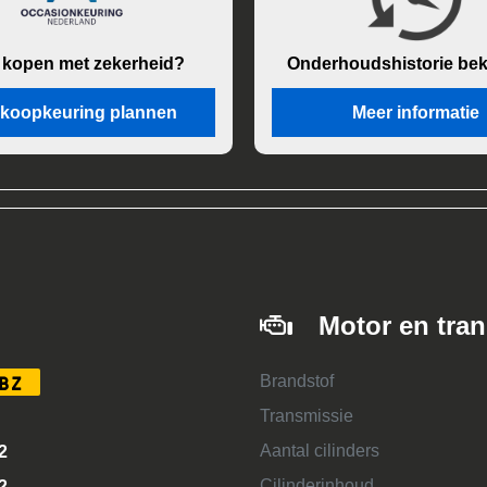
 kopen met zekerheid?
Onderhouds
historie be
koopkeuring plannen
Meer informatie
Motor en tra
Brandstof
BZ
Transmissie
Aantal cilinders
2
Cilinderinhoud
2